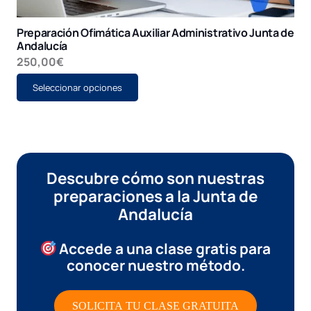
Preparación Ofimática Auxiliar Administrativo Junta de
Andalucía
250,00
€
Este
Seleccionar opciones
producto
tiene
múltiples
variantes.
Las
opciones
se
pueden
Descubre cómo son nuestras
elegir
en
preparaciones a la Junta de
la
Andalucía
página
de
producto
Accede a una clase gratis
para
conocer nuestro método.
SOLICITA TU CLASE GRATUITA