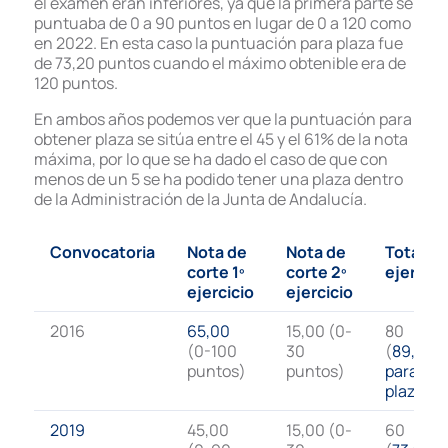
el examen eran inferiores, ya que la primera parte se
puntuaba de 0 a 90 puntos en lugar de 0 a 120 como
en 2022. En esta caso la puntuación para plaza fue
de 73,20 puntos cuando el máximo obtenible era de
120 puntos.
En ambos años podemos ver que la puntuación para
obtener plaza se sitúa entre el 45 y el 61% de la nota
máxima, por lo que se ha dado el caso de que con
menos de un 5 se ha podido tener una plaza dentro
de la Administración de la Junta de Andalucía.
Convocatoria
Nota de
Nota de
Total
corte 1º
corte 2º
ejercici
ejercicio
ejercicio
2016
65,00
15,00 (0-
80
(0-100
30
(
89,22
puntos)
puntos)
para
plaza
)
2019
45,00
15,00 (0-
60