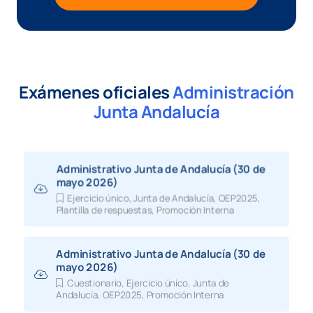
Exámenes oficiales
Administración
Junta Andalucía
Administrativo Junta de Andalucía (30 de
mayo 2026)
Ejercicio único
,
Junta de Andalucía
,
OEP2025
,
Plantilla de respuestas
,
Promoción Interna
Administrativo Junta de Andalucía (30 de
mayo 2026)
Cuestionario
,
Ejercicio único
,
Junta de
Andalucía
,
OEP2025
,
Promoción Interna