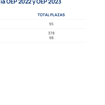
ía
OEP 2022 y OEP 2023
TOTAL PLAZAS
95
378
98