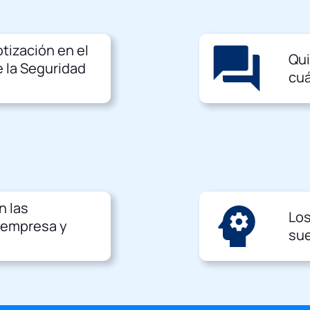
tización en el
question_answer
Qui
 la Seguridad
cuá
n las
psychology
Los
 empresa y
sue