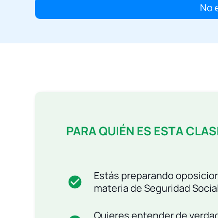
No e
PARA QUIÉN ES ESTA CLA
Estás preparando oposicio
check_circle
materia de Seguridad Socia
Quieres entender de verda