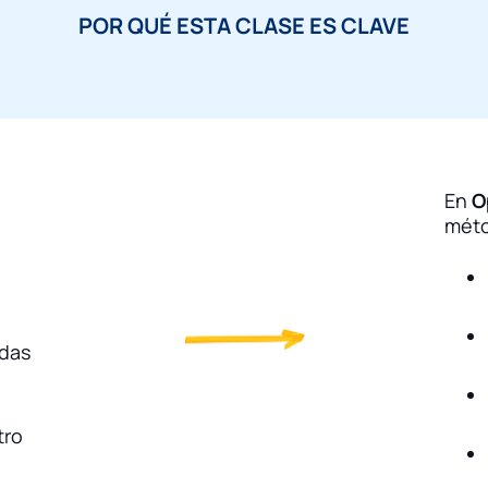
POR QUÉ ESTA CLASE ES CLAVE
En
O
méto
udas
tro