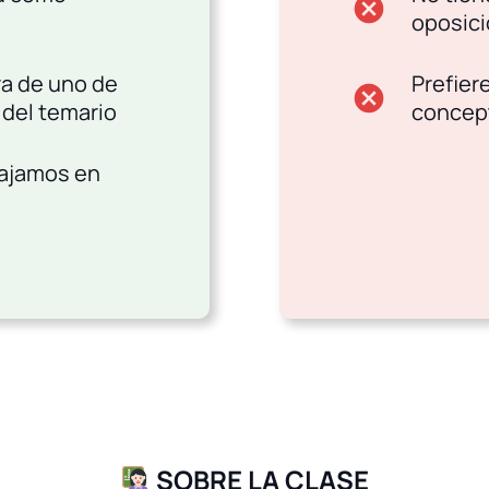
cancel
oposic
ra de uno de
Prefier
cancel
del temario
concep
ajamos en
SOBRE LA CLASE