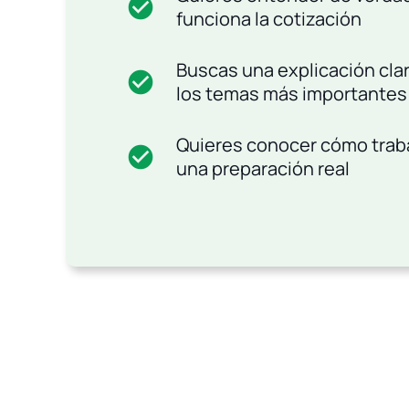
check_circle
funciona la cotización
Buscas una explicación cla
check_circle
los temas más importantes 
Quieres conocer cómo trab
check_circle
una preparación real