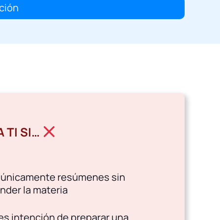
ación
 TI SI…
 únicamente resúmenes sin
der la materia
es intención de preparar una