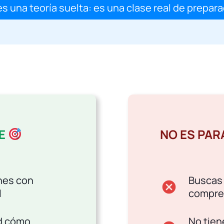
s una teoría suelta: es una clase real de prepar
SE
NO ES PARA
nes con
Buscas
cancel
l
compren
d cómo
No tien