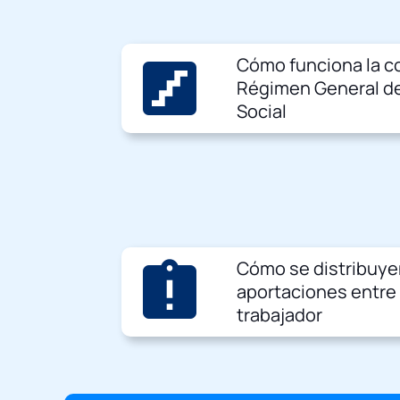
stairs
Cómo funciona la co
Régimen General de
Social
assignment_late
Cómo se distribuye
aportaciones entre
trabajador